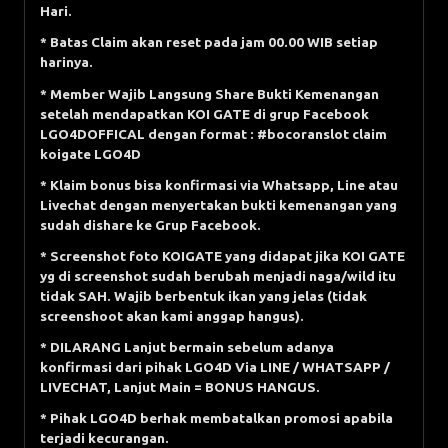
Hari.
* Batas Claim akan reset pada jam 00.00 WIB setiap
harinya.
* Member Wajib Langsung Share Bukti Kemenangan
setelah mendapatkan KOI GATE di grup Facebook
LGO4DOFFICAL dengan format : #bocoranslot claim
koigate LGO4D
* Klaim bonus bisa konfirmasi via Whatsapp, Line atau
Livechat dengan menyertakan bukti kemenangan yang
sudah dishare ke Grup Facebook.
* Screenshot foto KOIGATE yang didapat jika KOI GATE
yg di screenshot sudah berubah menjadi naga/wild itu
tidak SAH. Wajib berbentuk ikan yang jelas (tidak
screenshoot akan kami anggap hangus).
* DILARANG Lanjut bermain sebelum adanya
konfirmasi dari pihak LGO4D Via LINE / WHATSAPP /
LIVECHAT, Lanjut Main = BONUS HANGUS.
* Pihak LGO4D berhak membatalkan promosi apabila
terjadi kecurangan.