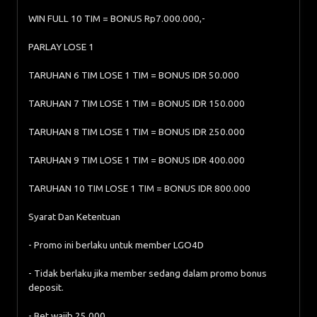
WIN FULL 10 TIM = BONUS Rp7.000.000,-
PARLAY LOSE 1
TARUHAN 6 TIM LOSE 1 TIM = BONUS IDR 50.000
TARUHAN 7 TIM LOSE 1 TIM = BONUS IDR 150.000
TARUHAN 8 TIM LOSE 1 TIM = BONUS IDR 250.000
TARUHAN 9 TIM LOSE 1 TIM = BONUS IDR 400.000
TARUHAN 10 TIM LOSE 1 TIM = BONUS IDR 800.000
Syarat Dan Ketentuan
- Promo ini berlaku untuk member LGO4D
- Tidak berlaku jika member sedang dalam promo bonus
deposit.
- Bet wajib 25.000