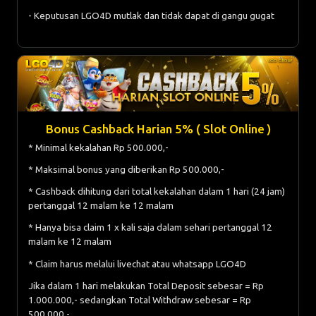
- Keputusan LGO4D mutlak dan tidak dapat di gangu gugat
Bonus Cashback Harian 5% ( Slot Online )
* Minimal kekalahan Rp 500.000,-
* Maksimal bonus yang diberikan Rp 500.000,-
* Cashback dihitung dari total kekalahan dalam 1 hari (24 jam)
pertanggal 12 malam ke 12 malam
* Hanya bisa claim 1 x kali saja dalam sehari pertanggal 12
malam ke 12 malam
* Claim harus melalui livechat atau whatsapp LGO4D
Jika dalam 1 hari melakukan Total Deposit sebesar = Rp
1.000.000,- sedangkan Total Withdraw sebesar = Rp
500.000,-