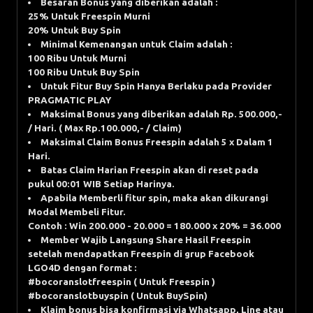
Besaran Bonus yang diberikan adalah :
25% Untuk Freespin Murni
20% Untuk Buy Spin
Minimal Kemenangan untuk Claim adalah :
100 Ribu Untuk Murni
100 Ribu Untuk Buy Spin
Untuk Fitur Buy Spin Hanya Berlaku pada Provider
PRAGMATIC PLAY
Maksimal Bonus yang diberikan adalah Rp. 500.000,-
/ Hari. ( Max Rp.100.000,- / Claim)
Maksimal Claim Bonus Freespin adalah 5 x Dalam 1
Hari.
Batas Claim Harian Freespin akan di reset pada
pukul 00:01 WIB Setiap Harinya.
Apabila Memberli fitur spin, maka akan dikurangi
Modal Membeli Fitur.
Contoh : Win 200.000 - 20.000 = 180.000 x 20% = 36.000
Member Wajib Langsung Share Hasil Freespin
setelah mendapatkan Freespin di grup Facebook
LGO4D dengan format :
#bocoranslotfreespin ( Untuk Freespin )
#bocoranslotbuyspin ( Untuk BuySpin)
Klaim bonus bisa konfirmasi via Whatsapp, Line atau