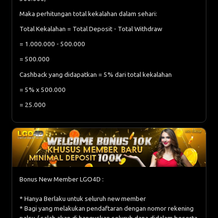
Maka perhitungan total kekalahan dalam sehari:
Total Kekalahan = Total Deposit - Total Withdraw
= 1.000.000 - 500.000
= 500.000
Cashback yang didapatkan = 5% dari total kekalahan
= 5% x 500.000
= 25.000
Bonus New Member LGO4D :
* Hanya Berlaku untuk seluruh new member
* Bagi yang melakukan pendaftaran dengan nomor rekening
palsu / salah akan di hanguskan seluruh dana didalam beserta