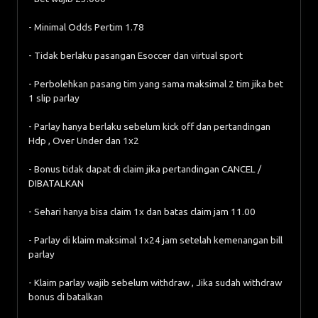
- Minimal Odds Pertim 1.78
- Tidak berlaku pasangan Esoccer dan virtual sport
- Perbolehkan pasang tim yang sama maksimal 2 tim jika bet
1 slip parlay
- Parlay hanya berlaku sebelum kick off dan pertandingan
Hdp , Over Under dan 1x2
- Bonus tidak dapat di claim jika pertandingan CANCEL /
DIBATALKAN
- Sehari hanya bisa claim 1x dan batas claim jam 11.00
- Parlay di klaim maksimal 1x24 jam setelah kemenangan bill
parlay
- Klaim parlay wajib sebelum withdraw , Jika sudah withdraw
bonus di batalkan