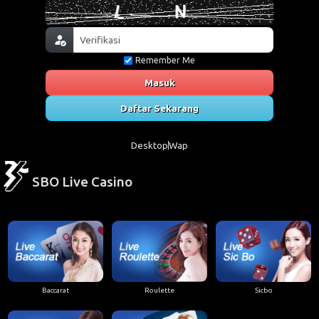
Remember Me
Masuk
Daftar Sekarang
Desktop
Wap
SBO Live Casino
Baccarat
Roulette
Sicbo