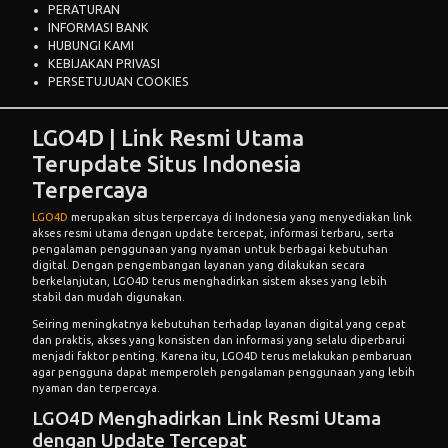
PERATURAN
INFORMASI BANK
HUBUNGI KAMI
KEBIJAKAN PRIVASI
PERSETUJUAN COOKIES
LGO4D | Link Resmi Utama
Terupdate Situs Indonesia
Terpercaya
LGO4D
merupakan situs terpercaya di Indonesia yang menyediakan link
akses resmi utama dengan update tercepat, informasi terbaru, serta
pengalaman penggunaan yang nyaman untuk berbagai kebutuhan
digital. Dengan pengembangan layanan yang dilakukan secara
berkelanjutan, LGO4D terus menghadirkan sistem akses yang lebih
stabil dan mudah digunakan.
Seiring meningkatnya kebutuhan terhadap layanan digital yang cepat
dan praktis, akses yang konsisten dan informasi yang selalu diperbarui
menjadi faktor penting. Karena itu, LGO4D terus melakukan pembaruan
agar pengguna dapat memperoleh pengalaman penggunaan yang lebih
nyaman dan terpercaya.
LGO4D Menghadirkan Link Resmi Utama
dengan Update Tercepat