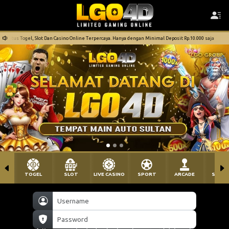
tus Togel, Slot Dan Casino Online Terpercaya. Hanya dengan Minimal Deposit Rp.10.000 saja
TOGEL
SLOT
LIVE CASINO
SPORT
ARCADE
SABU