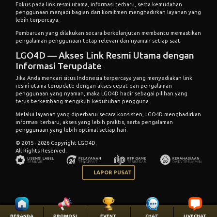
Fokus pada link resmi utama, informasi terbaru, serta kemudahan
penggunaan menjadi bagian dari komitmen menghadirkan layanan yang
lebih terpercaya.
Pembaruan yang dilakukan secara berkelanjutan membantu memastikan
pengalaman penggunaan tetap relevan dan nyaman setiap saat.
LGO4D — Akses Link Resmi Utama dengan
Informasi Terupdate
Jika Anda mencari situs Indonesia terpercaya yang menyediakan link
resmi utama terupdate dengan akses cepat dan pengalaman
penggunaan yang nyaman, maka LGO4D hadir sebagai pilihan yang
terus berkembang mengikuti kebutuhan pengguna.
Melalui layanan yang diperbarui secara konsisten, LGO4D menghadirkan
informasi terbaru, akses yang lebih praktis, serta pengalaman
penggunaan yang lebih optimal setiap hari.
© 2015 - 2026 Copyright LGO4D.
All Rights Reserved.
LAPOR PUSAT
BERANDA
PROMOSI
EVENT
CHAT
LIVECHAT