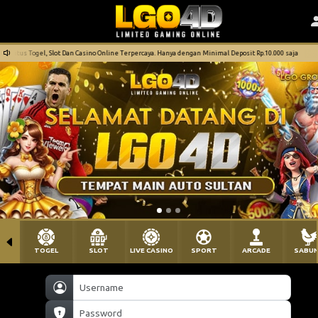
itus Togel, Slot Dan Casino Online Terpercaya. Hanya dengan Minimal Deposit Rp.10.000 saja
TOGEL
SLOT
LIVE CASINO
SPORT
ARCADE
SABU