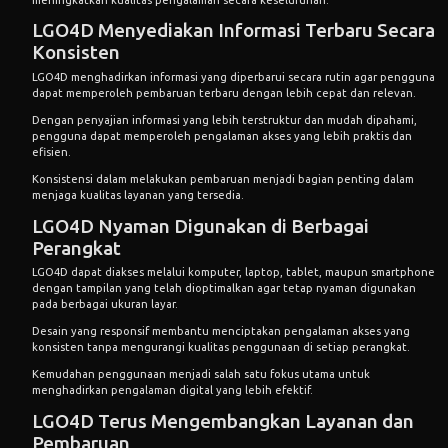
meningkatkan kualitas pengalaman secara keseluruhan.
LGO4D Menyediakan Informasi Terbaru Secara
Konsisten
LGO4D menghadirkan informasi yang diperbarui secara rutin agar pengguna
dapat memperoleh pembaruan terbaru dengan lebih cepat dan relevan.
Dengan penyajian informasi yang lebih terstruktur dan mudah dipahami,
pengguna dapat memperoleh pengalaman akses yang lebih praktis dan
efisien.
Konsistensi dalam melakukan pembaruan menjadi bagian penting dalam
menjaga kualitas layanan yang tersedia.
LGO4D Nyaman Digunakan di Berbagai
Perangkat
LGO4D dapat diakses melalui komputer, laptop, tablet, maupun smartphone
dengan tampilan yang telah dioptimalkan agar tetap nyaman digunakan
pada berbagai ukuran layar.
Desain yang responsif membantu menciptakan pengalaman akses yang
konsisten tanpa mengurangi kualitas penggunaan di setiap perangkat.
Kemudahan penggunaan menjadi salah satu fokus utama untuk
menghadirkan pengalaman digital yang lebih efektif.
LGO4D Terus Mengembangkan Layanan dan
Pembaruan