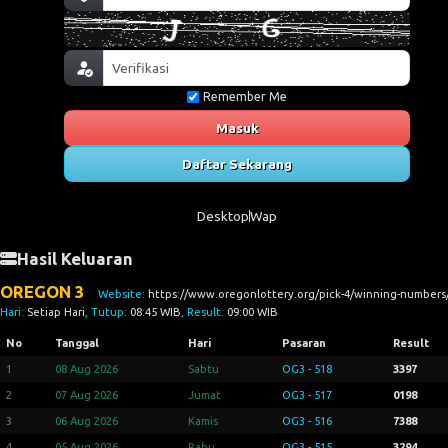
Remember Me
Masuk
Daftar Sekarang
Desktop
Wap
Hasil Keluaran
OREGON 3
Website:
https://www.oregonlottery.org/pick-4/winning-numbers
Hari:
Setiap Hari
, Tutup:
08:45 WIB
, Result:
09:00 WIB
No
Tanggal
Hari
Pasaran
Result
1
08 Aug 2026
Sabtu
OG3 - 518
3397
2
07 Aug 2026
Jumat
OG3 - 517
0198
3
06 Aug 2026
Kamis
OG3 - 516
7388
4
05 Aug 2026
Rabu
OG3 - 515
3294