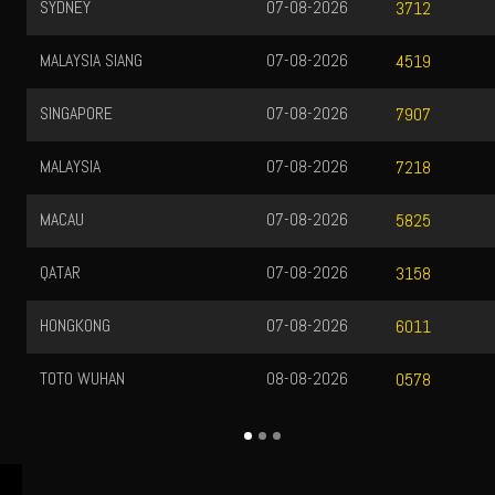
SYDNEY
07-08-2026
3712
MALAYSIA SIANG
07-08-2026
4519
SINGAPORE
07-08-2026
7907
MALAYSIA
07-08-2026
7218
MACAU
07-08-2026
5825
QATAR
07-08-2026
3158
HONGKONG
07-08-2026
6011
TOTO WUHAN
08-08-2026
0578