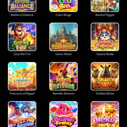
Battle of Alliance
Color Bingo
Book of Egypt
Give Me Fire
Gems Miner
Opera Panda
Treasures of Egypt
Bandito Returns
Golden Rhino