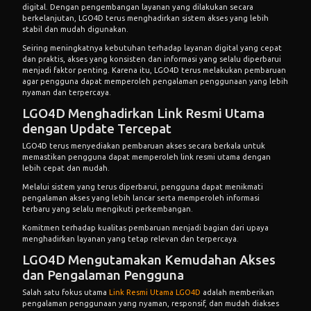
digital. Dengan pengembangan layanan yang dilakukan secara
berkelanjutan, LGO4D terus menghadirkan sistem akses yang lebih
stabil dan mudah digunakan.
Seiring meningkatnya kebutuhan terhadap layanan digital yang cepat
dan praktis, akses yang konsisten dan informasi yang selalu diperbarui
menjadi faktor penting. Karena itu, LGO4D terus melakukan pembaruan
agar pengguna dapat memperoleh pengalaman penggunaan yang lebih
nyaman dan terpercaya.
LGO4D Menghadirkan Link Resmi Utama
dengan Update Tercepat
LGO4D terus menyediakan pembaruan akses secara berkala untuk
memastikan pengguna dapat memperoleh link resmi utama dengan
lebih cepat dan mudah.
Melalui sistem yang terus diperbarui, pengguna dapat menikmati
pengalaman akses yang lebih lancar serta memperoleh informasi
terbaru yang selalu mengikuti perkembangan.
Komitmen terhadap kualitas pembaruan menjadi bagian dari upaya
menghadirkan layanan yang tetap relevan dan terpercaya.
LGO4D Mengutamakan Kemudahan Akses
dan Pengalaman Pengguna
Salah satu fokus utama
Link Resmi Utama LGO4D
adalah memberikan
pengalaman penggunaan yang nyaman, responsif, dan mudah diakses