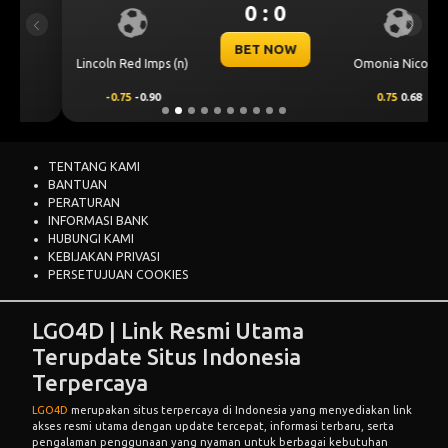
0 : 0
Previous
Next
BET NOW
Lincoln Red Imps (n)
Omonia Nicosia
-0.75
-0.90
0.75
0.68
TENTANG KAMI
BANTUAN
PERATURAN
INFORMASI BANK
HUBUNGI KAMI
KEBIJAKAN PRIVASI
PERSETUJUAN COOKIES
LGO4D | Link Resmi Utama
Terupdate Situs Indonesia
Terpercaya
LGO4D
merupakan situs terpercaya di Indonesia yang menyediakan link
akses resmi utama dengan update tercepat, informasi terbaru, serta
pengalaman penggunaan yang nyaman untuk berbagai kebutuhan