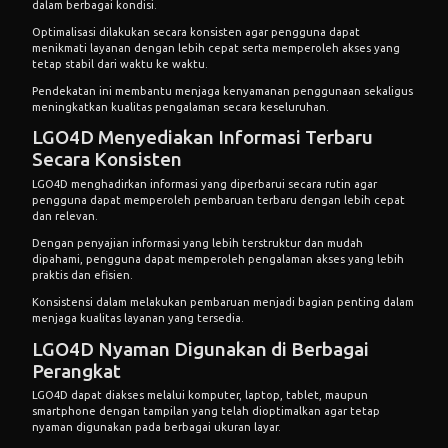
dalam berbagai kondisi.
Optimalisasi dilakukan secara konsisten agar pengguna dapat
menikmati layanan dengan lebih cepat serta memperoleh akses yang
tetap stabil dari waktu ke waktu.
Pendekatan ini membantu menjaga kenyamanan penggunaan sekaligus
meningkatkan kualitas pengalaman secara keseluruhan.
LGO4D Menyediakan Informasi Terbaru
Secara Konsisten
LGO4D menghadirkan informasi yang diperbarui secara rutin agar
pengguna dapat memperoleh pembaruan terbaru dengan lebih cepat
dan relevan.
Dengan penyajian informasi yang lebih terstruktur dan mudah
dipahami, pengguna dapat memperoleh pengalaman akses yang lebih
praktis dan efisien.
Konsistensi dalam melakukan pembaruan menjadi bagian penting dalam
menjaga kualitas layanan yang tersedia.
LGO4D Nyaman Digunakan di Berbagai
Perangkat
LGO4D dapat diakses melalui komputer, laptop, tablet, maupun
smartphone dengan tampilan yang telah dioptimalkan agar tetap
nyaman digunakan pada berbagai ukuran layar.