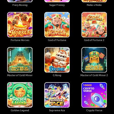
Fiery Boxing
Sugar Frenzy
Neko x Neko
Fortune Horses
God of Fortune
God of Fortune 2
Master of Gold Miner
G Kong
Master of Gold Miner 2
Golden Legend
Supreme Ace
Crypto Verse